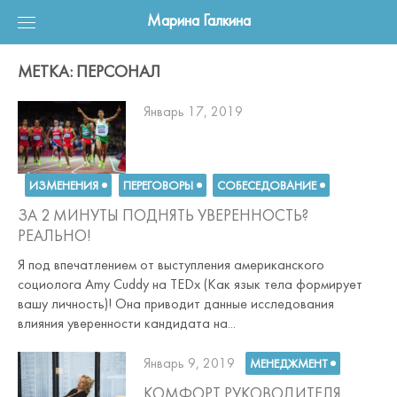
Перейти
Марина Галкина
к
контенту
МЕТКА: ПЕРСОНАЛ
Posted
Январь 17, 2019
on
ИЗМЕНЕНИЯ
ПЕРЕГОВОРЫ
СОБЕСЕДОВАНИЕ
ЗА 2 МИНУТЫ ПОДНЯТЬ УВЕРЕННОСТЬ?
РЕАЛЬНО!
Я под впечатлением от выступления американского
социолога Amy Cuddy на TEDx (Как язык тела формирует
вашу личность)! Она приводит данные исследования
влияния уверенности кандидата на...
Posted
Январь 9, 2019
МЕНЕДЖМЕНТ
on
КОМФОРТ РУКОВОДИТЕЛЯ